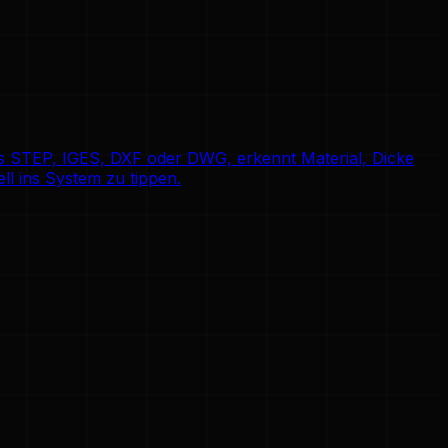
us STEP, IGES, DXF oder DWG, erkennt Material, Dicke
ll ins System zu tippen.