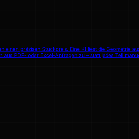
einen präzisen Stückpreis. Eine KI liest die Geometrie a
 aus PDF- oder Excel-Anfragen zu – statt jedes Teil manue