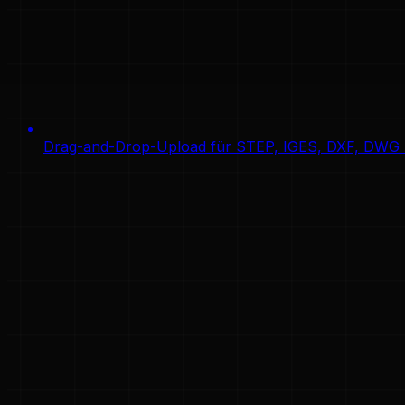
Drag-and-Drop-Upload für STEP, IGES, DXF, DWG